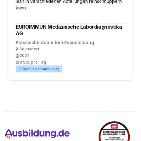
man in verschiedenen Abteilungen reinschnuppern
kann.
EUROIMMUN Medizinische Labordiagnostika
AG
Klassische duale Berufsausbildung
Ort
Selmsdorf
Ausbildungsbeginn
2022
Arbeitszeit
8 Std. pro Tag
Noch in der Ausbildung