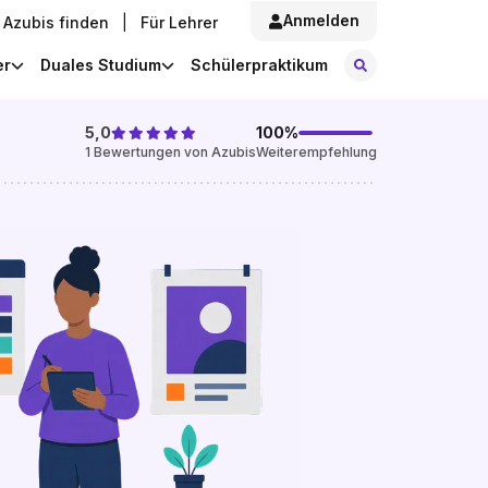
Anmelden
Azubis finden
|
Für Lehrer
Stellen finde
er
Duales Studium
Schülerpraktikum
5,0
100
%
1
Bewertungen von Azubis
Weiterempfehlung