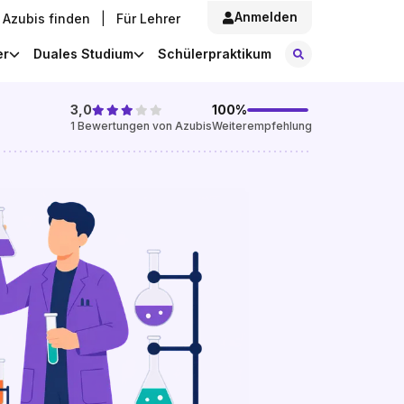
Anmelden
Azubis finden
|
Für Lehrer
Stellen finde
er
Duales Studium
Schülerpraktikum
3,0
100
%
1
Bewertungen von Azubis
Weiterempfehlung