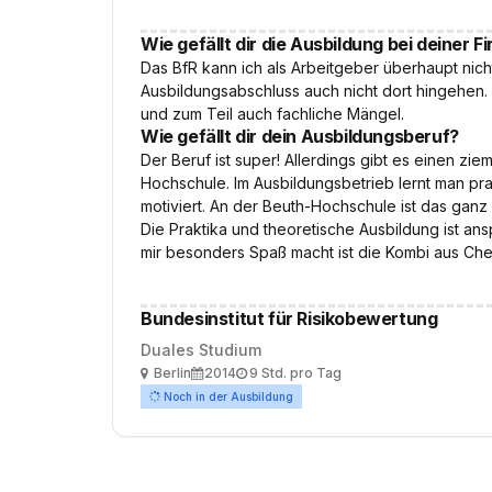
Wie gefällt dir die Ausbildung bei deiner F
Das BfR kann ich als Arbeitgeber überhaupt ni
Ausbildungsabschluss auch nicht dort hingehen. 
und zum Teil auch fachliche Mängel.
Wie gefällt dir dein Ausbildungsberuf?
Der Beruf ist super! Allerdings gibt es einen z
Hochschule. Im Ausbildungsbetrieb lernt man pra
motiviert. An der Beuth-Hochschule ist das ganz
Die Praktika und theoretische Ausbildung ist a
mir besonders Spaß macht ist die Kombi aus Che
Bundesinstitut für Risikobewertung
Duales Studium
Ort
Ausbildungsbeginn
Arbeitszeit
Berlin
2014
9 Std. pro Tag
Noch in der Ausbildung