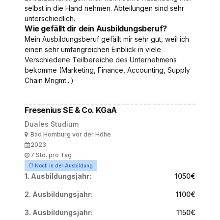
selbst in die Hand nehmen. Abteilungen sind sehr
unterschiedlich.
Wie gefällt dir dein Ausbildungsberuf?
Mein Ausbildungsberuf gefällt mir sehr gut, weil ich
einen sehr umfangreichen Einblick in viele
Verschiedene Teilbereiche des Unternehmens
bekomme (Marketing, Finance, Accounting, Supply
Chain Mngmt...)
Fresenius SE & Co. KGaA
Duales Studium
Ort
Bad Homburg vor der Höhe
Ausbildungsbeginn
2023
Arbeitszeit
7 Std. pro Tag
Noch in der Ausbildung
1. Ausbildungsjahr:
1050
€
2. Ausbildungsjahr:
1100
€
3. Ausbildungsjahr:
1150
€