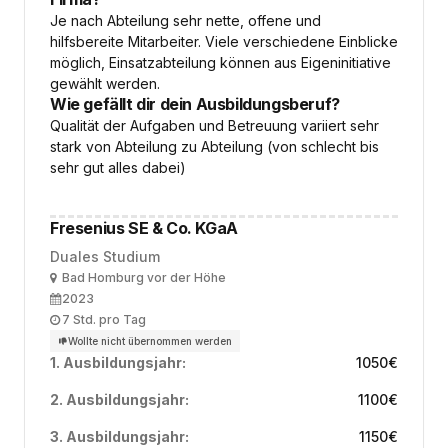
Je nach Abteilung sehr nette, offene und
hilfsbereite Mitarbeiter. Viele verschiedene Einblicke
möglich, Einsatzabteilung können aus Eigeninitiative
gewählt werden.
Wie gefällt dir dein Ausbildungsberuf?
Qualität der Aufgaben und Betreuung variiert sehr
stark von Abteilung zu Abteilung (von schlecht bis
sehr gut alles dabei)
Fresenius SE & Co. KGaA
Duales Studium
Ort
Bad Homburg vor der Höhe
Ausbildungsbeginn
2023
Arbeitszeit
7 Std. pro Tag
Wollte nicht übernommen werden
1. Ausbildungsjahr:
1050
€
2. Ausbildungsjahr:
1100
€
3. Ausbildungsjahr:
1150
€