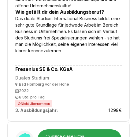
offene Unternehmenskultur!
Wie gefällt dir dein Ausbildungsberuf?
Das duale Studium International Business bildet eine
sehr gute Grundlage für jedwede Arbeit im Bereich
Business in Unternehmen. Es lassen sich im Verlauf
des Studiums frei Spezialisierungen wählen - so hat
man die Möglichkeit, seine eigenen Interessen viel
klarer kennnezulernen.
Fresenius SE & Co. KGaA
Duales Studium
Ort
Bad Homburg vor der Höhe
Ausbildungsbeginn
2022
Arbeitszeit
8 Std. pro Tag
Nicht Übernommen
3. Ausbildungsjahr:
1298
€
Ich würde diese Firma