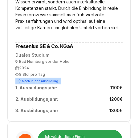
Wissen erwirbt, sondern auch interkulturelle
Kompetenzen stärkt. Durch die Einbindung in reale
Finanzprozesse sammelt man früh wertvolle
Praxiserfahrungen und wird optimal auf eine
vielseitige Karriere im globalen Umfeld vorbereitet.
Fresenius SE & Co. KGaA
Duales Studium
Ort
Bad Homburg vor der Höhe
Ausbildungsbeginn
2024
Arbeitszeit
8 Std. pro Tag
Noch in der Ausbildung
1. Ausbildungsjahr:
1100
€
2. Ausbildungsjahr:
1200
€
3. Ausbildungsjahr:
1300
€
Ich würde diese Firma