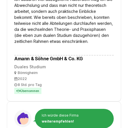
Abwechslung und dass man nicht nur theoretisch
arbeitet, sondern auch praktische Einblicke
bekommt. Wie bereits oben beschrieben, konnten
teilweise nicht alle Abteilungen durchlaufen werden,
da die wechselnden Theorie- und Praxisphasen
(die eben zum dualen Studium dazugehören) den
zeitlichen Rahmen etwas einschränken.
Amann & Söhne GmbH & Co. KG
Duales Studium
Ort
Bönnigheim
Ausbildungsbeginn
2022
Arbeitszeit
8 Std. pro Tag
Übernommen
Ich würde diese Firma
weiterempfehlen!