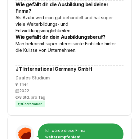
Wie gefällt dir die Ausbildung bei deiner
Firma?
Als Azubi wird man gut behandelt und hat super
viele Weiterbildungs- und
Entwicklungsmöglichkeiten.
Wie gefällt dir dein Ausbildungsberuf?
Man bekommt super interessante Einblicke hinter
die Kulisse von Unternehmen.
JT International Germany GmbH
Duales Studium
Ort
Trier
Ausbildungsbeginn
2022
Arbeitszeit
8 Std. pro Tag
Übernommen
Ich würde diese Firma
weiterempfehlen!