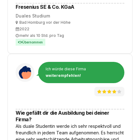
Fresenius SE & Co. KGaA
Duales Studium
Ort
Bad Homburg vor der Höhe
Ausbildungsbeginn
2022
Arbeitszeit
mehr als 10 Std. pro Tag
Übernommen
Ich würde diese Firma
weiterempfehlen!
Wie gefällt dir die Ausbildung bei deiner
Firma?
Als duale Studentin werde ich sehr respektvoll und
freundlich in jedem Team aufgenommen. Es herrscht
eine sehr wertschätzende Arbeitsatmosphäre und