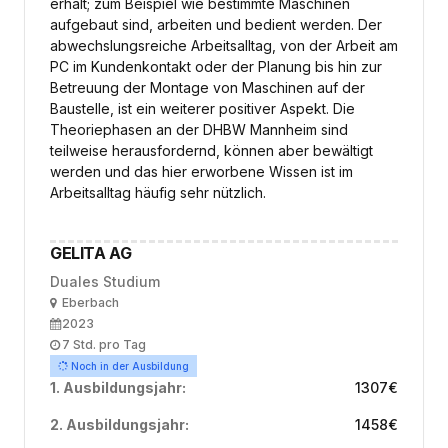
erhält; zum Beispiel wie bestimmte Maschinen
aufgebaut sind, arbeiten und bedient werden. Der
abwechslungsreiche Arbeitsalltag, von der Arbeit am
PC im Kundenkontakt oder der Planung bis hin zur
Betreuung der Montage von Maschinen auf der
Baustelle, ist ein weiterer positiver Aspekt. Die
Theoriephasen an der DHBW Mannheim sind
teilweise herausfordernd, können aber bewältigt
werden und das hier erworbene Wissen ist im
Arbeitsalltag häufig sehr nützlich.
GELITA AG
Duales Studium
Ort
Eberbach
Ausbildungsbeginn
2023
Arbeitszeit
7 Std. pro Tag
Noch in der Ausbildung
1. Ausbildungsjahr:
1307
€
2. Ausbildungsjahr:
1458
€