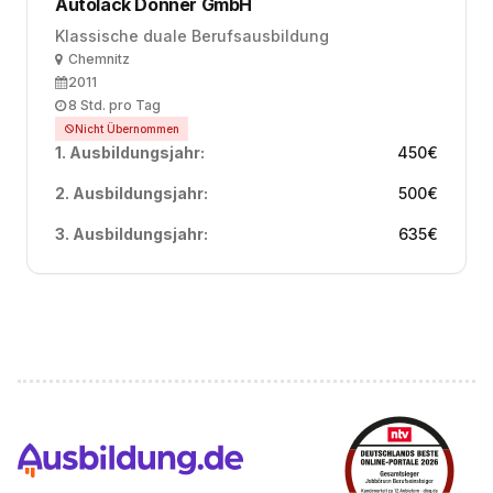
Autolack Donner GmbH
Klassische duale Berufsausbildung
Ort
Chemnitz
Ausbildungsbeginn
2011
Arbeitszeit
8 Std. pro Tag
Nicht Übernommen
1. Ausbildungsjahr:
450
€
2. Ausbildungsjahr:
500
€
3. Ausbildungsjahr:
635
€