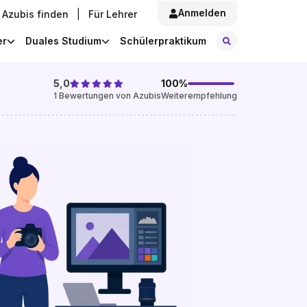
Anmelden
Azubis finden
|
Für Lehrer
Stellen finde
er
Duales Studium
Schülerpraktikum
5,0
100
%
1
Bewertungen von Azubis
Weiterempfehlung