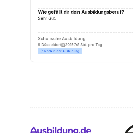
Wie gefällt dir dein Ausbildungsberuf?
Sehr Gut.
Schulische Ausbildung
Ort
Ausbildungsbeginn
Arbeitszeit
Düsseldorf
2015
8 Std. pro Tag
Noch in der Ausbildung