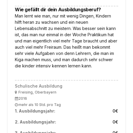
Wie gefällt dir dein Ausbildungsberuf?
Man lernt wie man, nur mit wenig Dingen, Kindern
hilft heran zu wachsen und ein neuen
Lebensabschnitt zu meistern. Was besser sein kann
ist, das man nur einmal in der Woche Praktikum hat
und man eigentlich viel mehr Tage braucht und aber
auch viel mehr Freiraum. Das heißt man bekommt
sehr viele Aufgaben von denn Lehrern, die man im
Kiga machen muss, und man dadurch sehr schwer
die kinder intensiv kennen lernen kann.
Schulische Ausbildung
Ort
Freising, Oberbayern
Ausbildungsbeginn
2016
Arbeitszeit
mehr als 10 Std. pro Tag
1. Ausbildungsjahr:
0
€
2. Ausbildungsjahr:
0
€
3. Ausbildungsjahr:
0
€