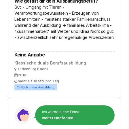
Wie gefällt dir dein Ausbildungsberuf?
Gut: - Umgang mit Tieren -
Verantwortungsbewusstsein - Erzeugen von
Lebensmitteln - meistens starker Familienanschluss
während der Ausbildung -> familiäres Arbeitsklima -
"Zusammenarbeit" mit Wetter und Klima Nicht so gut:
- zwischenzeitlich sehr unregelmäßige Arbeitszeiten
Keine Angabe
Klassische duale Berufsausbildung
Ort
Oldenburg (Oldb)
Ausbildungsbeginn
2016
Arbeitszeit
mehr als 10 Std. pro Tag
Noch in der Ausbildung
Ich würde diese Firma
weiterempfehlen!