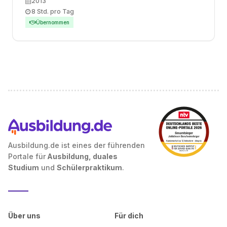
Ausbildungsbeginn
2013
Arbeitszeit
8 Std. pro Tag
Übernommen
Ausbildung.de ist eines der führenden
Portale für
Ausbildung, duales
Studium
und
Schülerpraktikum
.
Über uns
Für dich