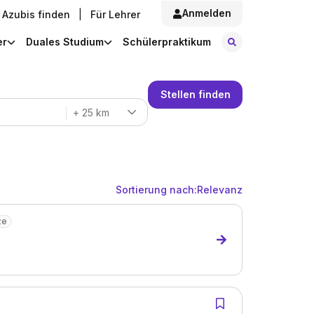
Anmelden
Azubis finden
|
Für Lehrer
Stellen finde
er
Duales Studium
Schülerpraktikum
Stellen finden
+ 25 km
Sortierung nach:
Relevanz
ze