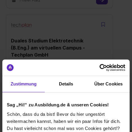
1 freier Platz
Duales Studium Elektrotechnik
(B.Eng.) am virtuellen Campus -
Techplan GmbH
bei
Techplan GmbH
17033 Neubrandenburg
Zustimmung
Details
Über Cookies
01.10.2026
1 freier Platz
Sag „Hi!“ zu Ausbildung.de & unseren Cookies!
Schön, dass du da bist! Bevor du hier ungestört
weitermachen kannst, haben wir ein paar Infos für dich.
Du hast vielleicht schon mal was von Cookies gehört!?