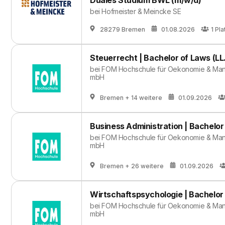
Duales Studium BWL (m/w/d)
bei
Hofmeister & Meincke SE
28279 Bremen
01.08.2026
1
Pla
Steuerrecht | Bachelor of Laws (LL.
bei
FOM Hochschule für Oekonomie & Man
mbH
Bremen
+ 14 weitere
01.09.2026
Business Administration | Bachelor 
bei
FOM Hochschule für Oekonomie & Man
mbH
Bremen
+ 26 weitere
01.09.2026
Wirtschaftspsychologie | Bachelor 
bei
FOM Hochschule für Oekonomie & Man
mbH