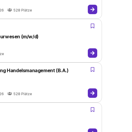
026
528
Plätze
eurwesen (m/w/d)
tze
rung Handelsmanagement (B.A.)
026
528
Plätze