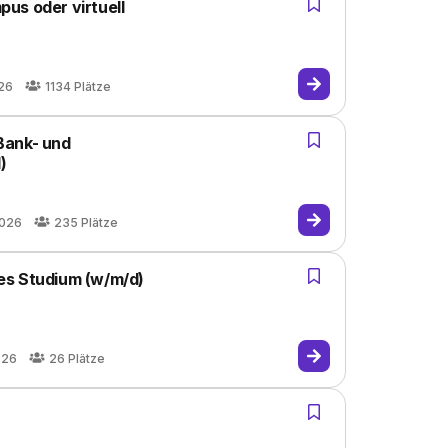
us oder virtuell
026
1134
Plätze
Bank- und
)
2026
235
Plätze
es Studium (w/m/d)
026
26
Plätze