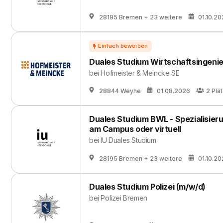
28195 Bremen
+ 23 weitere
01.10.2
Duales Studium Wirtschaftsingeni
bei
Hofmeister & Meincke SE
28844 Weyhe
01.08.2026
2
Plä
Duales Studium BWL - Spezialisie
am Campus oder virtuell
bei
IU Duales Studium
28195 Bremen
+ 23 weitere
01.10.2
Duales Studium Polizei (m/w/d)
bei
Polizei Bremen