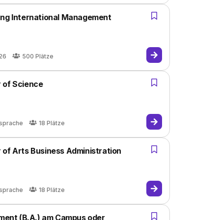
ung International Management
026
500
Plätze
 of Science
sprache
18
Plätze
 of Arts Business Administration
sprache
18
Plätze
ent (B.A.) am Campus oder