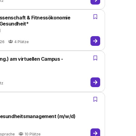
atz
issenschaft & Fitnessökonomie
/Gesundheit*
H
026
4
Plätze
ng.) am virtuellen Campus -
tz
Gesundheitsmanagement (m/w/d)
bsprache
10
Plätze