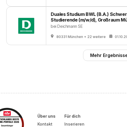
Duales Studium BWL (B.A.) Schwe
Studierende (m/w/d), Großraum M
bei
Deichmann SE
80331 München
+ 22 weitere
01.10.
Mehr Ergebnisse
Über uns
Für dich
Kontakt
Inserieren