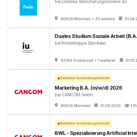
bei
Debeka Versicherungsvereine aG
80639 München
+ 25 weitere
01.08
Duales Studium Soziale Arbeit (B.A.
bei
Kinderkrippe Sterntaler
82194 Gröbenzell
+ 1 weiterer
01.10
Beliebter Ausbildungsbetrieb
Marketing B.A. (m/w/d) 2026
bei
CANCOM GmbH
80636 München
01.09.2026
1
Pl
Beliebter Ausbildungsbetrieb
BWL - Spezialisierung Artificial Int