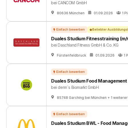
bei
CANCOM GmbH
80636 München
01.09.2026
1
Pl
Beliebter Ausbildungs
Duales Studium Fitnesstraining (m/
bei
Daschland Fitness GmbH & Co. KG
Fürstenfeldbruck
01.09.2026
1
P
Duales Studium Food Management 
bei
denn`s Biomarkt GmbH
85748 Garching bei München
+ 1 weiterer
Duales Studium BWL - Food Mana