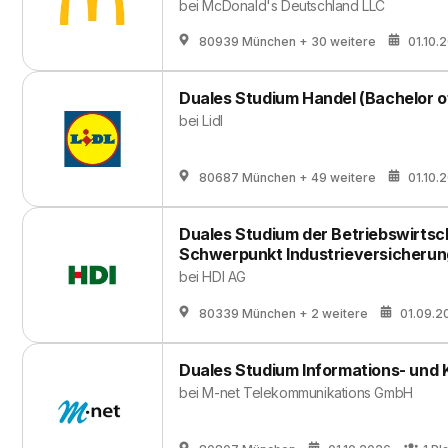
bei
McDonald's Deutschland LLC
80939 München
+ 30 weitere
01.10.
Duales Studium Handel (Bachelor o
bei
Lidl
80687 München
+ 49 weitere
01.10.
Duales Studium der Betriebswirtsch
Schwerpunkt Industrieversicherun
bei
HDI AG
80339 München
+ 2 weitere
01.09.2
Duales Studium Informations- und
bei
M-net Telekommunikations GmbH