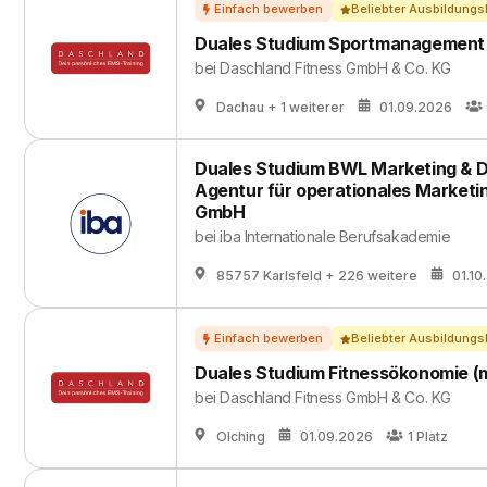
Beliebter Ausbildungs
Duales Studium Sportmanagement
bei
Daschland Fitness GmbH & Co. KG
Dachau
+ 1 weiterer
01.09.2026
Duales Studium BWL Marketing & 
Agentur für operationales Marketi
GmbH
bei
iba Internationale Berufsakademie
85757 Karlsfeld
+ 226 weitere
01.10
Beliebter Ausbildungs
Duales Studium Fitnessökonomie (
bei
Daschland Fitness GmbH & Co. KG
Olching
01.09.2026
1
Platz