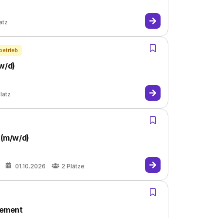
atz
betrieb
w/d)
latz
(m/w/d)
01.10.2026
2
Plätze
gement