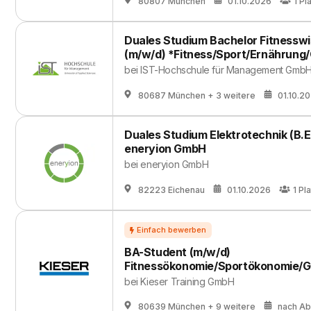
80807 München
01.10.2026
1
Pl
Duales Studium Bachelor Fitnessw
(m/w/d) *Fitness/Sport/Ernährung
bei
IST-Hochschule für Management Gmb
80687 München
+ 3 weitere
01.10.2
Duales Studium Elektrotechnik (B.E
eneryion GmbH
bei
eneryion GmbH
82223 Eichenau
01.10.2026
1
Pla
BA-Student (m/w/d)
Fitnessökonomie/Sportökonomie/
bei
Kieser Training GmbH
80639 München
+ 9 weitere
nach A