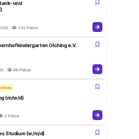
Bank- und
)
2026
235
Plätze
uernhofkindergarten Olching e.V.
26
86
Plätze
betrieb
ng (m/w/d)
2
Plätze
es Studium (w/m/d)