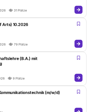
2026
31
Plätze
f Arts) 10.2026
2026
79
Plätze
aftslehre (B.A.) mit
g
026
9
Plätze
 Kommunikationstechnik (m/w/d)