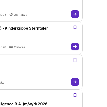
.2026
26
Plätze
) - Kinderkrippe Sterntaler
.2026
2
Plätze
atz
elligence B.A. (m/w/d) 2026