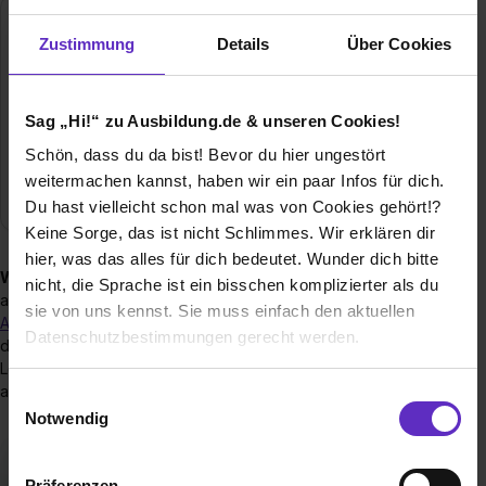
Steuererklärung
Zustimmung
Details
Über Cookies
Schon gewusst? Wenn du Lohnsteuer gezahlt hast,
kann sich eine Steuererklärung lohnen. Da kannst du
Sag „Hi!“ zu Ausbildung.de & unseren Cookies!
dann unter bestimmten Umständen auch deine
Fahrtkosten anrechnen lassen. Mehr dazu erfährst du
Schön, dass du da bist! Bevor du hier ungestört
in unserem
Ratgeber zur Steuererklärung für
weitermachen kannst, haben wir ein paar Infos für dich.
Azubis
.
Du hast vielleicht schon mal was von Cookies gehört!?
Keine Sorge, das ist nicht Schlimmes. Wir erklären dir
hier, was das alles für dich bedeutet. Wunder dich bitte
Wichtig zu wissen:
Wenn du während deiner Ausbildung
nicht, die Sprache ist ein bisschen komplizierter als du
an einem anderen Ort arbeiten musst, der nicht im
sie von uns kennst. Sie muss einfach den aktuellen
Ausbildungsvertrag
als Ausbildungsort angegeben ist, muss
Datenschutzbestimmungen gerecht werden.
deine Firma dir die Fahrkosten erstatten. Das gilt genauso für
Lehrgänge, Schulungen und andere Fortbildungen
Die Nutzung von Cookies auf Ausbildung.de
außerhalb deines Ausbildungsbetriebs.
Einwilligungsauswahl
Notwendig
Wir verwenden Cookies zur technischen Funktion
unserer Webseite („Notwendig“), um von dir bei
Präferenzen