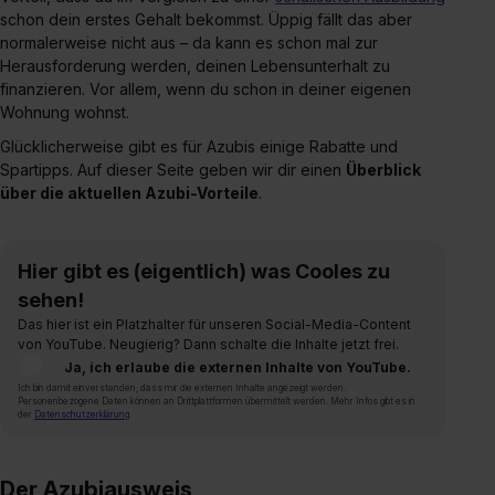
schon dein erstes Gehalt bekommst. Üppig fällt das aber
normalerweise nicht aus – da kann es schon mal zur
Herausforderung werden, deinen Lebensunterhalt zu
finanzieren. Vor allem, wenn du schon in deiner eigenen
Wohnung wohnst.
Glücklicherweise gibt es für Azubis einige Rabatte und
Spartipps. Auf dieser Seite geben wir dir einen
Überblick
über die aktuellen Azubi-Vorteile
.
Hier gibt es (eigentlich) was Cooles zu
sehen!
Das hier ist ein Platzhalter für unseren Social-Media-Content
von YouTube. Neugierig? Dann schalte die Inhalte jetzt frei.
Ja, ich erlaube die externen Inhalte von YouTube.
Ich bin damit einverstanden, dass mir die externen Inhalte angezeigt werden.
Personenbezogene Daten können an Drittplattformen übermittelt werden. Mehr Infos gibt es in
der
Datenschutzerklärung
.
Der Azubiausweis