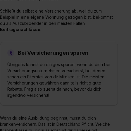
Dienste, ggfs. mit Sitz in den USA, übermittelt werden.
Schließt du selbst eine Versicherung ab, weil du zum
Eine Erlaubnis hierfür kannst du auch später noch im
Beispiel in eine eigene Wohnung gezogen bist, bekommst
Einzelfall bei dem jeweiligen Inhalt erteilen. Willst du nur
du als Auszubildender in den meisten Fällen
bestimmte Verwendungszwecke zulassen, triff deine
Beitragsnachlässe
.
Auswahl über die Checkboxen und klick auf „Auswahl
erlauben“. Die Einwilligung zur Platzierung von Cookies
der Kategorien „Präferenzen“, „Statistiken“ und „Social
Bei Versicherungen sparen
Media und Marketing“ umfasst hierbei die Einwilligung
zur Übermittlung deiner Daten in die USA (Art. 49 Abs. 1
Übrigens kannst du einiges sparen, wenn du dich bei
S. 1 lit. a) DS-GVO). Die USA verfügen über kein
Versicherungsunternehmen versicherst, bei denen
angemessenes Datenschutzniveau (EuGH – Schrems
schon ein Elternteil von dir Mitglied ist. Die meisten
II). Du kannst die von dir erteilte Einwilligung jederzeit mit
Versicherungen gewähren dann teils richtig gute
Wirkung für die Zukunft ganz oder teilweise über unsere
Rabatte. Frag also zuerst da nach, bevor du dich
irgendwo versicherst!
Datenschutzerklärung unter dem Punkt „Datenschutz-
Einstellungen“ widerrufen. Weitere Informationen zu den
einzelnen Cookies findest du durch Klick auf „Details
zeigen“. Weitere Informationen:
Datenschutzerklärung
,
Wenn du eine Ausbildung beginnst, musst du dich
Impressum
.
krankenversichern. Das ist in Deutschland Pflicht. Welche
Krankenkasse du dir aussuchst, ist dir dabei selbst