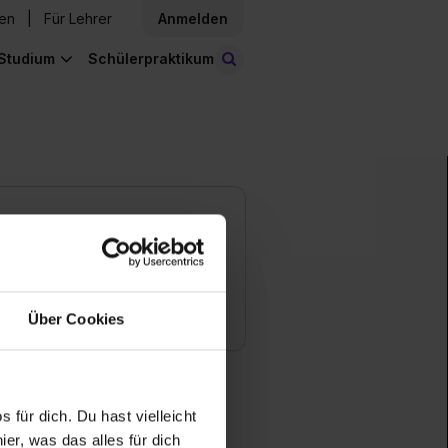
den
Für Lehrer
Anmelden
Studium
Schülerpraktikum
Stellen finden
en
nlose Downloads
Über Cookies
 für dich. Du hast vielleicht
er, was das alles für dich