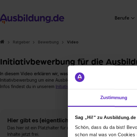
Berufe
Ratgeber
Bewerbung
Video
Initiativbewerbung für die Ausbil
In diesem Video erklären wir, was eine Initiativbewerbung ist und 
Initiativbewerbung um eine Ausbildungsstelle bewirbt. Außerdem ge
Infos findest du in unserem
Initiativbewerbung-Ratgeber
.
Zustimmung
Sag „Hi!“ zu Ausbildung.de
Hier gibt es (eigentlich) was Cooles zu sehen!
Schön, dass du da bist! Bevor
Das hier ist ein Platzhalter für unseren Social-Media-Content v
Inhalte jetzt frei.
schon mal was von Cookies ge