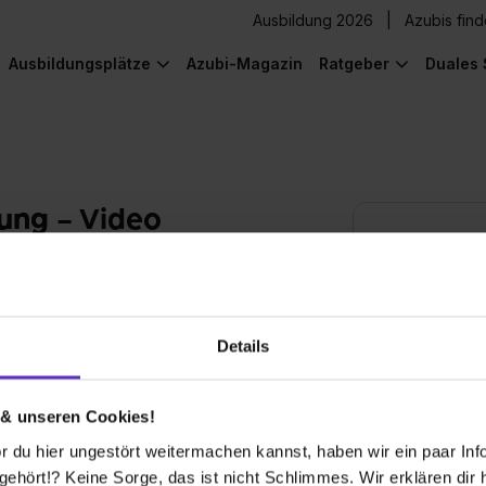
Ausbildung 2026
Azubis fin
Ausbildungsplätze
Azubi-Magazin
Ratgeber
Duales 
dung - Video
nach ob
worauf man achten muss, wenn man sich via
ben wir hilfreiche Bewerbungstipps. Weitere
Koste
Details
 & unseren Cookies!
 du hier ungestört weitermachen kannst, haben wir ein paar Infos
on YouTube. Neugierig? Dann schalte die
hört!? Keine Sorge, das ist nicht Schlimmes. Wir erklären dir hi