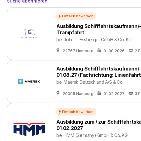
Suche abonnieren
Ausbildung Schifffahrtskaufmann/-
Trampfahrt
bei
John T. Essberger GmbH & Co. KG
22767 Hamburg
01.08.2026
2
P
Ausbildung Schifffahrtskaufmann/-
01.08.27 (Fachrichtung: Linienfahr
bei
Maersk Deutschland A/S & Co.
20095 Hamburg
01.02.2027
3
P
Ausbildung zum / zur Schifffahrts
01.02.2027
bei
HMM (Germany) GmbH & Co. KG