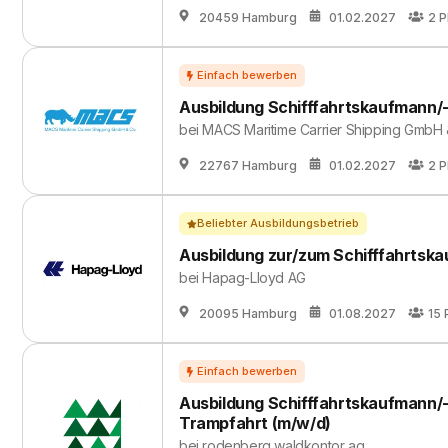
20459 Hamburg
01.02.2027
2
P
Ausbildung Schifffahrtskaufmann/-k
bei
MACS Maritime Carrier Shipping GmbH 
22767 Hamburg
01.02.2027
2
P
Beliebter Ausbildungsbetrieb
Ausbildung zur/zum Schifffahrtska
bei
Hapag-Lloyd AG
20095 Hamburg
01.08.2027
15
Ausbildung Schifffahrtskaufmann/
Trampfahrt (m/w/d)
bei
rodenberg waldkontor ag