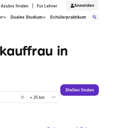
Anmelden
Azubis finden
|
Für Lehrer
Stellen finde
er
Duales Studium
Schülerpraktikum
kauffrau in
Stellen finden
+ 25 km