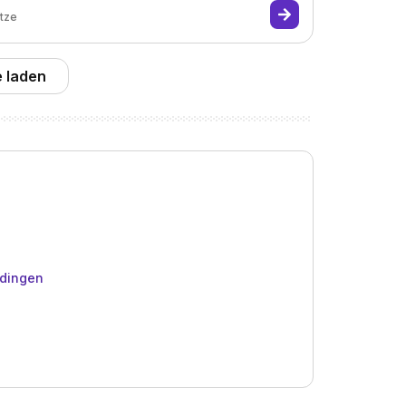
ätze
 laden
rdingen