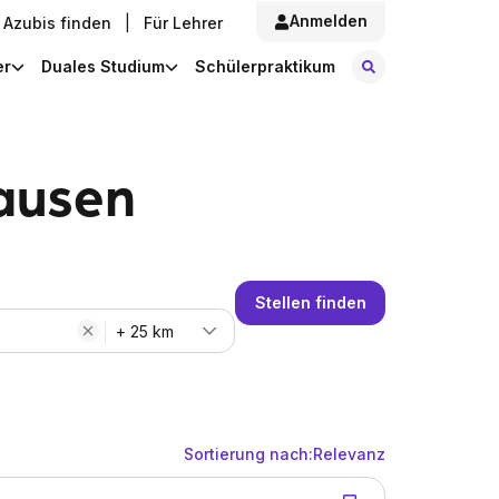
Anmelden
Azubis finden
|
Für Lehrer
Stellen finde
er
Duales Studium
Schülerpraktikum
hausen
Stellen finden
+ 25 km
Sortierung nach:
Relevanz