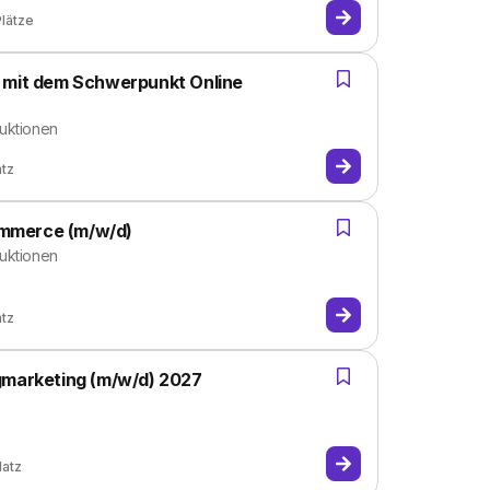
Plätze
t mit dem Schwerpunkt Online
uktionen
atz
mmerce (m/w/d)
uktionen
atz
gmarketing (m/w/d) 2027
latz