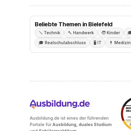
Beliebte Themen in Bielefeld
🪛
Technik
🔨
Handwerk
🧒
Kinder
🎓
🎓️
Realschulabschluss
🖥️
IT
💊
Medizin
Ausbildung.de ist eines der führenden
Portale für
Ausbildung, duales Studium
und
Schülerpraktikum
.