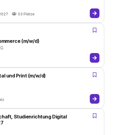
.2027
53
Plätze
Commerce (m/w/d)
KG
al und Print (m/w/d)
atz
haft, Studienrichtung Digital
27