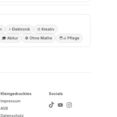
n
⚡️
Elektronik
🎨
Kreativ
🎓️
Abitur
🚫
Ohne Mathe
🧑‍🦽
Pflege
Kleingedrucktes
Socials
Impressum
AGB
Datenschutz