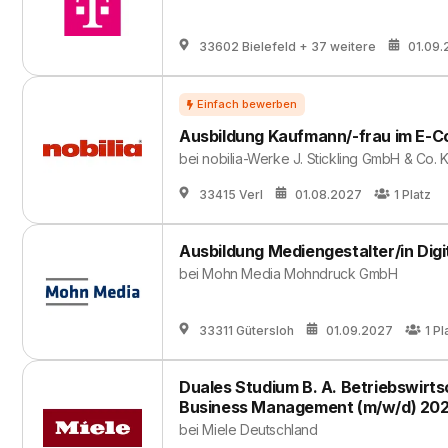
33602 Bielefeld
+ 37 weitere
01.09
Ausbildung Kaufmann/-frau im E-
bei
nobilia-Werke J. Stickling GmbH & Co. 
33415 Verl
01.08.2027
1
Platz
Ausbildung Mediengestalter/in Digit
bei
Mohn Media Mohndruck GmbH
33311 Gütersloh
01.09.2027
1
Pl
Duales Studium B. A. Betriebswirtsc
Business Management (m/w/d) 20
bei
Miele Deutschland