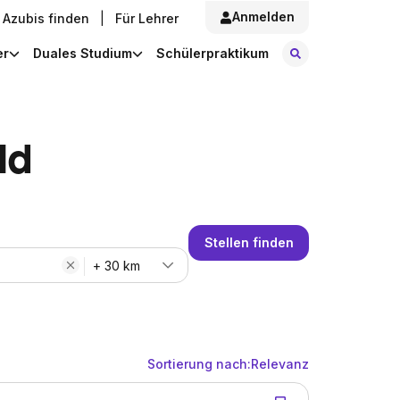
Anmelden
Azubis finden
|
Für Lehrer
Stellen finde
er
Duales Studium
Schülerpraktikum
ld
Stellen finden
+ 30 km
Sortierung nach:
Relevanz