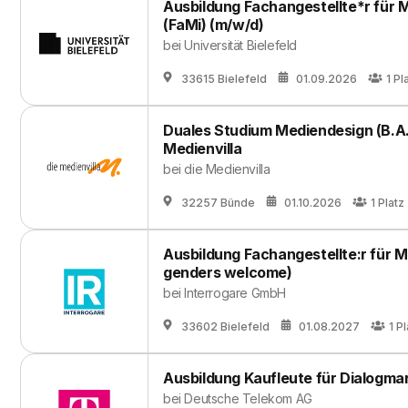
Ausbildung Fachangestellte*r für 
(FaMi) (m/w/d)
bei
Universität Bielefeld
33615 Bielefeld
01.09.2026
1
Pl
Duales Studium Mediendesign (B.A.)
Medienvilla
bei
die Medienvilla
32257 Bünde
01.10.2026
1
Platz
Ausbildung Fachangestellte:r für M
genders welcome)
bei
Interrogare GmbH
33602 Bielefeld
01.08.2027
1
Pl
Ausbildung Kaufleute für Dialogma
bei
Deutsche Telekom AG