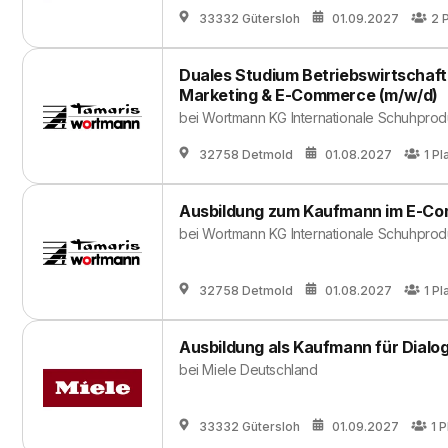
33332 Gütersloh
01.09.2027
2
Duales Studium Betriebswirtschaf
Marketing & E-Commerce (m/w/d)
bei
Wortmann KG Internationale Schuhprod
32758 Detmold
01.08.2027
1
Pl
Ausbildung zum Kaufmann im E-Co
bei
Wortmann KG Internationale Schuhprod
32758 Detmold
01.08.2027
1
Pl
Ausbildung als Kaufmann für Dialo
bei
Miele Deutschland
33332 Gütersloh
01.09.2027
1
P