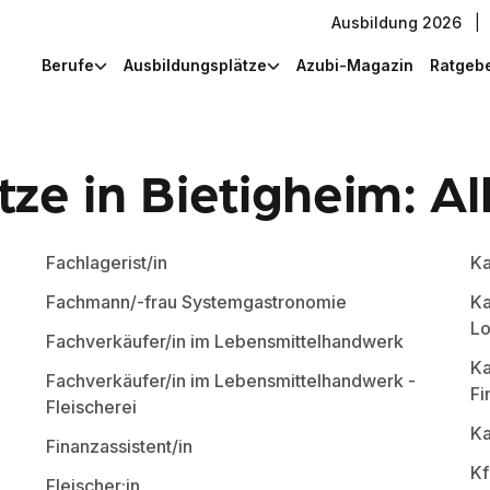
Ausbildung 2026
|
Berufe
Ausbildungsplätze
Azubi-Magazin
Ratgeb
ze in Bietigheim: Al
Fachlagerist/in
Ka
Fachmann/-frau Systemgastronomie
Ka
Lo
Fachverkäufer/in im Lebensmittelhandwerk
Ka
Fachverkäufer/in im Lebensmittelhandwerk -
Fi
Fleischerei
Ka
Finanzassistent/in
Kf
Fleischer:in