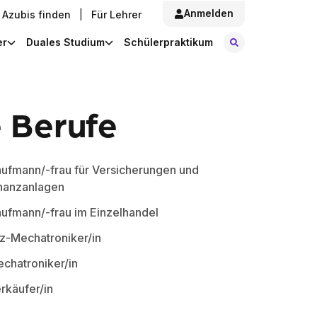
Anmelden
Azubis finden
|
Für Lehrer
Stellen finde
er
Duales Studium
Schülerpraktikum
e Berufe
ufmann/-frau für Versicherungen und
nanzanlagen
ufmann/-frau im Einzelhandel
z-Mechatroniker/in
chatroniker/in
rkäufer/in