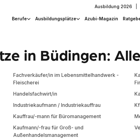
Ausbildung 2026
|
Berufe
Ausbildungsplätze
Azubi-Magazin
Ratgeb
ze in Büdingen: All
Fachverkäufer/in im Lebensmittelhandwerk -
Ka
Fleischerei
Fi
Handelsfachwirt/in
Ka
Industriekaufmann / Industriekauffrau
Kf
Kauffrau/-mann für Büromanagement
Me
Kaufmann/-frau für Groß- und
Ve
Außenhandelsmanagement