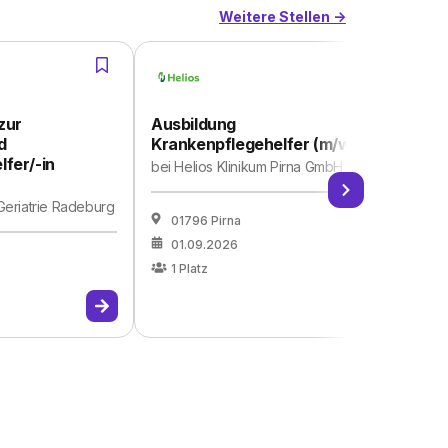
Weitere Stellen ->
zur
Ausbildung
Kr
d
Krankenpflegehelfer (m/w/d)
st
fer/-in
bei
Helios Klinikum Pirna GmbH
be
 Geriatrie Radeburg
01796 Pirna
01.09.2026
1
Platz