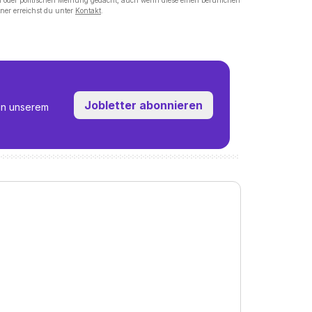
on oder politischen Meinung gedacht, auch wenn diese einen beruflichen
ner erreichst du unter
Kontakt
.
Jobletter abonnieren
in unserem