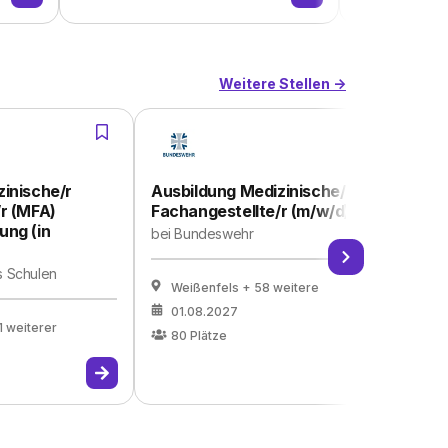
Weitere Stellen ->
inische/r
Ausbildung Medizinische/r
Au
r (MFA)
Fachangestellte/r (m/w/d)
Fa
ung (in
a
bei
Bundeswehr
be
Sa
s Schulen
Weißenfels
+ 58 weitere
01.08.2027
1 weiterer
80
Plätze