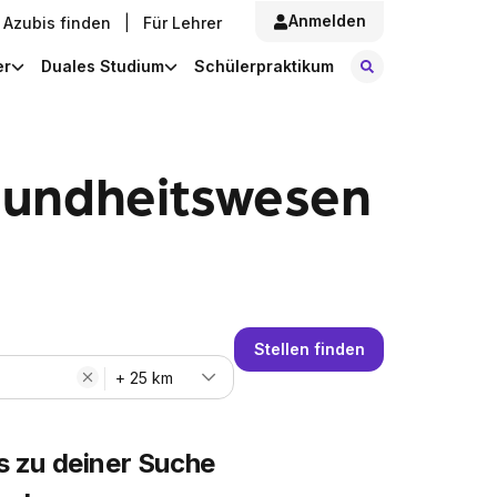
Anmelden
Azubis finden
|
Für Lehrer
Stellen finde
er
Duales Studium
Schülerpraktikum
sundheitswesen
Stellen finden
+ 25 km
s zu deiner Suche