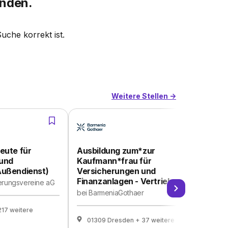
inden.
Suche korrekt ist.
Weitere Stellen ->
eute für
Ausbildung zum*zur
Au
 und
Kaufmann*frau für
V
Außendienst)
Versicherungen und
Fi
Finanzanlagen - Vertrieb
D
erungsvereine aG
bei
BarmeniaGothaer
be
217 weitere
01309 Dresden
+ 37 weitere