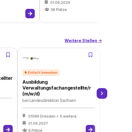
01.09.2026
38
Plätze
Weitere Stellen ->
Ausbildung
ellter
Verwaltung
Ausbildung
(m/w/d)
Verwaltungsfachangestellte/r
bei
Umweltbu
(m/w/d)
bei
Landesdirektion Sachsen
06844 Dess
02.08.2027
01099 Dresden
+ 5 weitere
5
Plätze
01.09.2027
6
Plätze