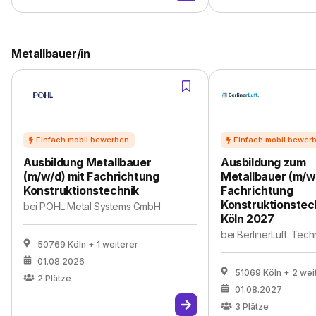
Metallbauer/in
Ausbildung Metallbauer
Ausbildung zum
(m/w/d) mit Fachrichtung
Metallbauer (m/w
Konstruktionstechnik
Fachrichtung
Konstruktionstec
bei
POHL Metal Systems GmbH
Köln 2027
bei
BerlinerLuft. Tec
50769 Köln
+ 1 weiterer
01.08.2026
51069 Köln
+ 2 wei
2
Plätze
01.08.2027
3
Plätze