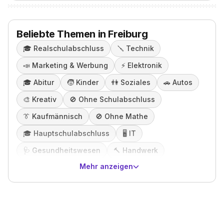
Beliebte Themen in Freiburg
🎓️
Realschulabschluss
🪛
Technik
📣
Marketing & Werbung
⚡️
Elektronik
🎓️
Abitur
🧒
Kinder
👫
Soziales
🚗
Autos
🎨
Kreativ
🚫
Ohne Schulabschluss
👔
Kaufmännisch
🚫
Ohne Mathe
🎓️
Hauptschulabschluss
🖥️
IT
🩺
Gesundheitswesen
🔨
Handwerk
Mehr anzeigen