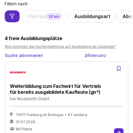
Filtern nach:
Umkreis
Ausbildungsart
Abs
30
km
4
freie Ausbildungsplätze
Wie kommen die Suchergebnisse auf Ausbildung.de zustande?
Suche abonnieren
Relevanz
Weiterbildung zum Fachwirt für Vertrieb
für bereits ausgebildete Kaufleute (gn*)
bei
Woolworth GmbH
79117 Freiburg im Breisgau
+ 87 weitere
31.07.2026
88
Plätze