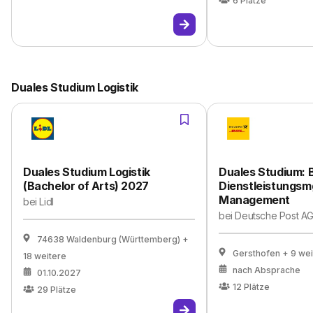
6
Plätze
Duales Studium Logistik
Duales Studium Logistik
Duales Studium: 
(Bachelor of Arts) 2027
Dienstleistungsm
Management
bei
Lidl
bei
Deutsche Post A
74638 Waldenburg (Württemberg)
+
Gersthofen
+ 9 wei
18 weitere
nach Absprache
01.10.2027
12
Plätze
29
Plätze