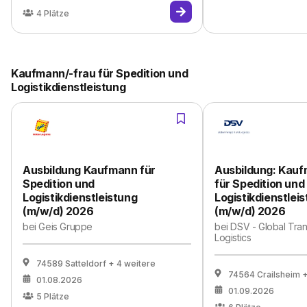
4
Plätze
Kaufmann/-frau für Spedition und
Logistikdienstleistung
Ausbildung Kaufmann für
Ausbildung: Kau
Spedition und
für Spedition und
Logistikdienstleistung
Logistikdienstlei
(m/w/d) 2026
(m/w/d) 2026
bei
Geis Gruppe
bei
DSV - Global Tra
Logistics
74589 Satteldorf
+ 4 weitere
74564 Crailsheim
+
01.08.2026
01.09.2026
5
Plätze