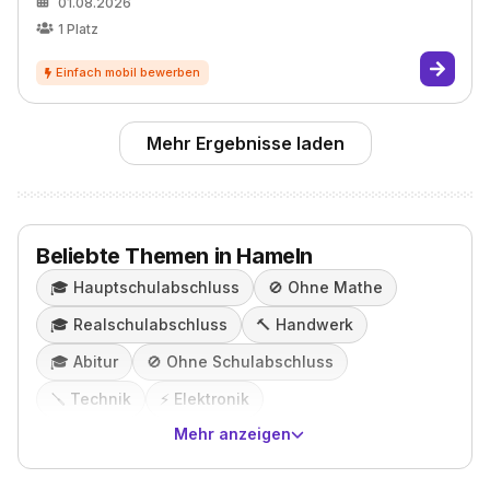
01.08.2026
1
Platz
Mehr Ergebnisse laden
Beliebte Themen in Hameln
🎓️
Hauptschulabschluss
🚫
Ohne Mathe
🎓️
Realschulabschluss
🔨
Handwerk
🎓️
Abitur
🚫
Ohne Schulabschluss
🪛
Technik
⚡️
Elektronik
Mehr anzeigen