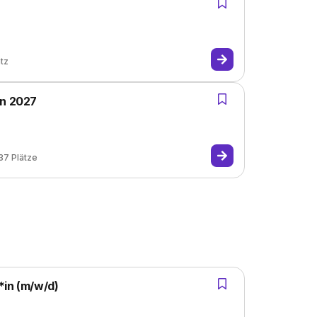
atz
in 2027
37
Plätze
*in (m/w/d)