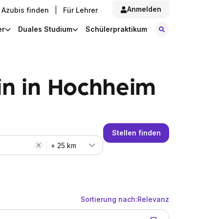
Anmelden
Azubis finden
|
Für Lehrer
Stellen finde
er
Duales Studium
Schülerpraktikum
in in Hochheim
Stellen finden
+ 25 km
Sortierung nach:
Relevanz