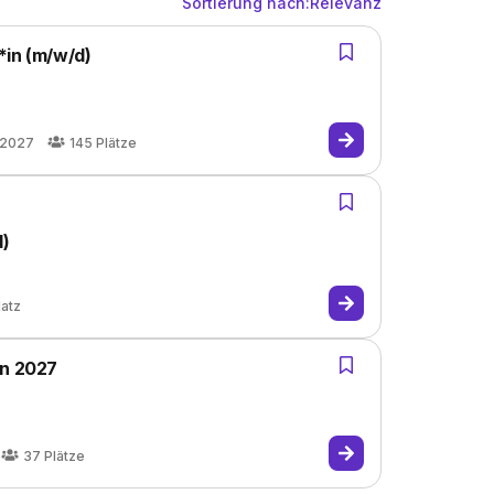
Sortierung nach:
Relevanz
*in (m/w/d)
.2027
145
Plätze
d)
latz
in 2027
37
Plätze