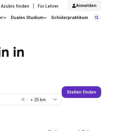
Anmelden
Azubis finden
|
Für Lehrer
Stellen finde
er
Duales Studium
Schülerpraktikum
n in
Stellen finden
+ 25 km