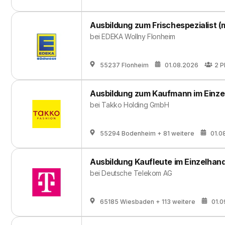
Ausbildung zum Frischespezialist (
bei
EDEKA Wollny Flonheim
55237 Flonheim
01.08.2026
2
P
Ausbildung zum Kaufmann im Einze
bei
Takko Holding GmbH
55294 Bodenheim
+ 81 weitere
01.0
Ausbildung Kaufleute im Einzelhand
bei
Deutsche Telekom AG
65185 Wiesbaden
+ 113 weitere
01.0