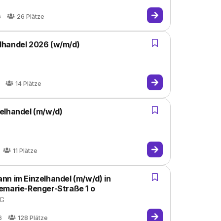
6
26
Plätze
lhandel 2026 (w/m/d)
14
Plätze
elhandel (m/w/d)
11
Plätze
nn im Einzelhandel (m/w/d) in
emarie-Renger-Straße 1 o
KG
6
128
Plätze