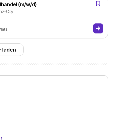
lhandel (m/w/d)
nz-City
Platz
 laden
s)