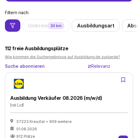
Filtern nach:
Umkreis
Ausbildungsart
Abs
30
km
112
freie Ausbildungsplätze
Wie kommen die Suchergebnisse auf Ausbildung.de zustande?
Suche abonnieren
Relevanz
Ausbildung Verkäufer 08.2026 (m/w/d)
bei
Lidl
57223 Kreuztal
+ 909 weitere
01.08.2026
912
Plätze