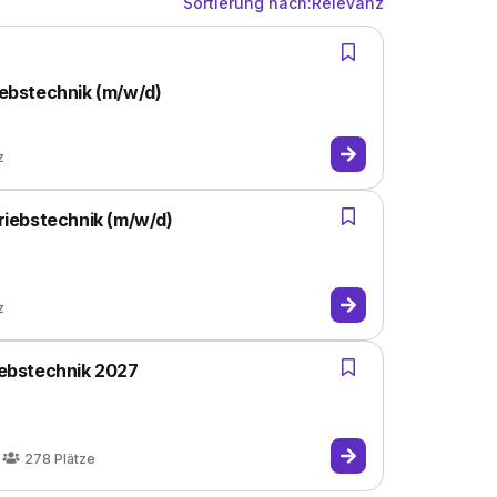
Sortierung nach:
Relevanz
iebstechnik (m/w/d)
z
triebstechnik (m/w/d)
z
riebstechnik 2027
278
Plätze