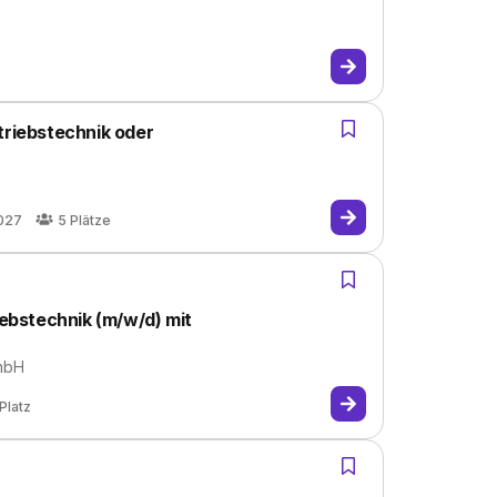
triebstechnik oder
027
5
Plätze
iebstechnik (m/w/d) mit
GmbH
Platz