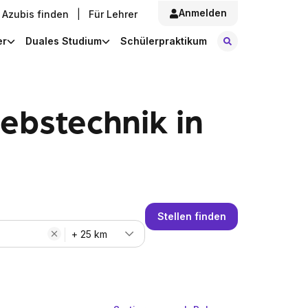
Anmelden
Azubis finden
|
Für Lehrer
Stellen finde
er
Duales Studium
Schülerpraktikum
iebstechnik in
Stellen finden
+ 25 km