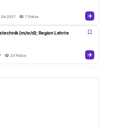
1.09.2027
7
Plätze
bstechnik (m/w/d); Region Lehrte
7
23
Plätze