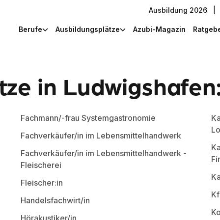
Ausbildung 2026
|
Berufe
Ausbildungsplätze
Azubi-Magazin
Ratgeb
ze in Ludwigshafen:
Fachmann/-frau Systemgastronomie
Ka
Lo
Fachverkäufer/in im Lebensmittelhandwerk
Ka
Fachverkäufer/in im Lebensmittelhandwerk -
Fi
Fleischerei
Ka
Fleischer:in
Kf
Handelsfachwirt/in
Ko
Hörakustiker/in