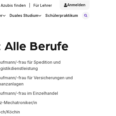
Anmelden
Azubis finden
|
Für Lehrer
Stellen finde
er
Duales Studium
Schülerpraktikum
 Alle Berufe
ufmann/-frau für Spedition und
gistikdienstleistung
ufmann/-frau für Versicherungen und
nanzanlagen
ufmann/-frau im Einzelhandel
z-Mechatroniker/in
ch/Köchin