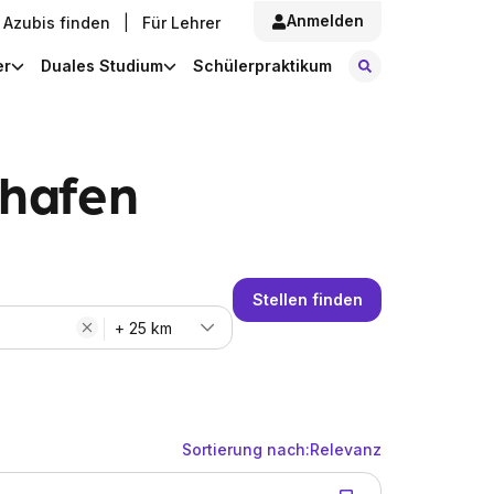
Anmelden
Azubis finden
|
Für Lehrer
Stellen finde
er
Duales Studium
Schülerpraktikum
shafen
Stellen finden
+ 25 km
Sortierung nach:
Relevanz