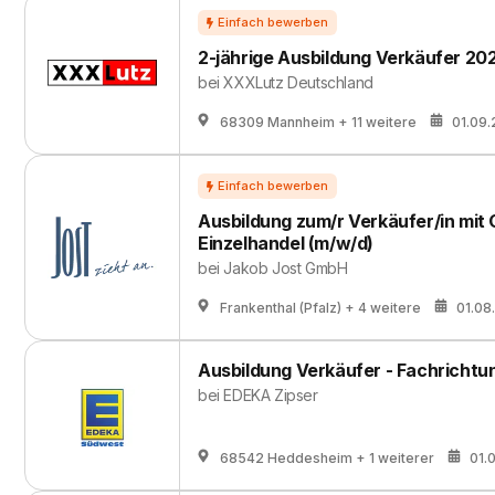
2-jährige Ausbildung Verkäufer 20
bei
XXXLutz Deutschland
68309 Mannheim
+ 11 weitere
01.09
Ausbildung zum/r Verkäufer/in mit
Einzelhandel (m/w/d)
bei
Jakob Jost GmbH
Frankenthal (Pfalz)
+ 4 weitere
01.08
Ausbildung Verkäufer - Fachrichtu
bei
EDEKA Zipser
68542 Heddesheim
+ 1 weiterer
01.