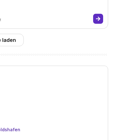
z
 laden
oldshafen