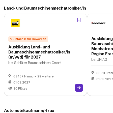
Land- und Baumaschinenmechatroniker/in
Ausbildung
Baumaschi
Ausbildung Land- und
Mechatroni
Baumaschinenmechatroniker/in
Region Fra
(m/w/d) für 2027
bei
JH AG
bei
Schlüter Baumaschinen GmbH
60311 Fran
63457 Hanau
+ 29 weitere
01.08.202
01.08.2027
30
Plätze
Automobilkaufmann/-frau