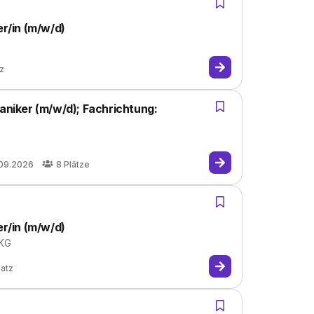
r/in (m/w/d)
tz
iker (m/w/d); Fachrichtung:
.09.2026
8
Plätze
r/in (m/w/d)
 KG
latz