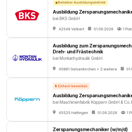
Beliebter Ausbildungsbetrieb
Ausbildung Zerspanungsmechanike
bei
BKS GmbH
42549 Velbert
01.09.2026
1
Pla
Ausbildung zum Zerspanungsmechan
Dreh- und Frästechnik
bei
Montanhydraulik GmbH
45881 Gelsenkirchen
+ 2 weitere
01
Ausbildung Zerspanungsmechanike
bei
Maschinenfabrik Köppern GmbH & Co.
45525 Hattingen
01.09.2026
1
P
Zerspanungsmechaniker (w/m/d)