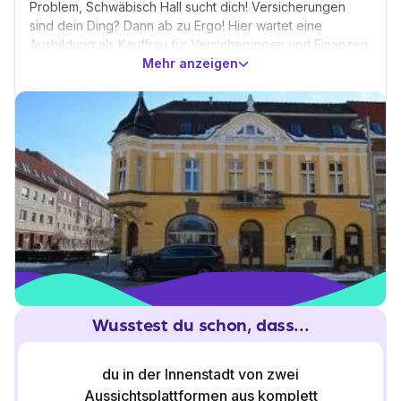
Problem, Schwäbisch Hall sucht dich! Versicherungen
sind dein Ding? Dann ab zu Ergo! Hier wartet eine
Ausbildung als Kauffrau für Versicherungen und Finanzen
auf dich. Geers bildet Hörgeräteakustiker aus und
Mehr anzeigen
Fielmann sorgt für den Nachwuchs an Augenoptikern.
Oder du machst eine technische Ausbildung,
beispielsweise als Anlagenmechaniker, Mechatroniker
oder Ausbaufacharbeiter.
Zum Ausbildungsbeginn 2016 sind noch viele Lehrstellen
unbesetzt, die Wahl liegt bei dir!
Wusstest du schon, dass...
du in der Innenstadt von zwei
Aussichtsplattformen aus komplett