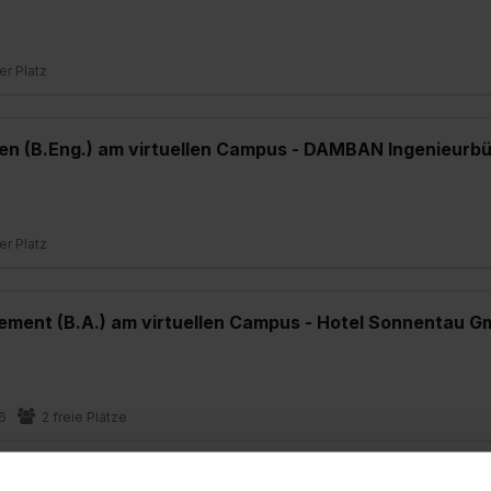
ier Platz
n (B.Eng.) am virtuellen Campus - DAMBAN Ingenieurb
ier Platz
ent (B.A.) am virtuellen Campus - Hotel Sonnentau G
6
2 freie Plätze