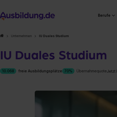
Berufe
Unternehmen
IU Duales Studium
IU Duales Studium
10.068
freie Ausbildungsplätze
70%
Übernahmequote
Jetzt
Hier gibt es (eigentlich
Hier gibt es (eigentlich