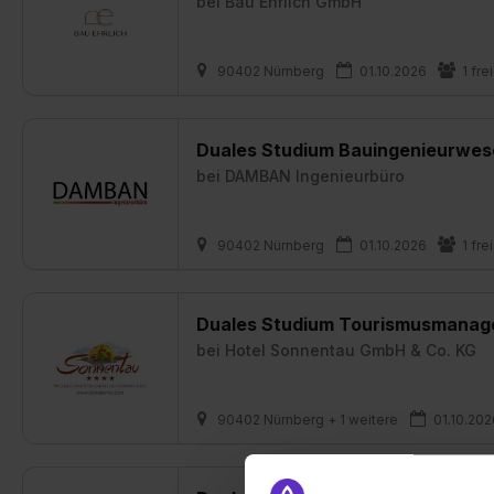
bei
Bau Ehrlich GmbH
90402 Nürnberg
01.10.2026
1 fre
Duales Studium Bauingenieurwese
bei
DAMBAN Ingenieurbüro
90402 Nürnberg
01.10.2026
1 fre
Duales Studium Tourismusmanagem
bei
Hotel Sonnentau GmbH & Co. KG
90402 Nürnberg + 1 weitere
01.10.202