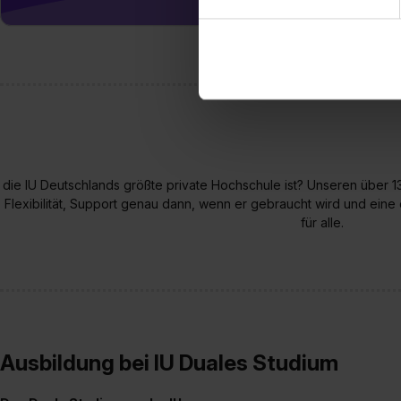
sie im Rahmen deiner Nutzun
dem Setzen der Cookies und
zu. . In diesem Fall sowie b
einverstanden, dass dir nach
erforderliche personenbezoge
Erlaubnis hierfür kannst du a
Verwendungszwecke zulassen,
Einwilligung zur Platzierung
umfasst hierbei die Einwillig
die IU Deutschlands größte private Hochschule ist? Unseren über 
verfügen über kein angemess
Flexibilität, Support genau dann, wenn er gebraucht wird und eine
jederzeit mit Wirkung für di
für alle.
„Datenschutz-Einstellungen“ 
„Details zeigen“. Weitere In
Ausbildung bei IU Duales Studium