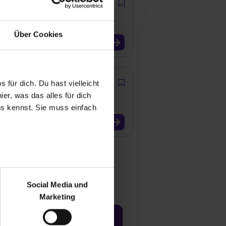
ngsgesellschaft mbH
Über Cookies
 für dich. Du hast vielleicht
er, was das alles für dich
uns kennst. Sie muss einfach
r bei Benutzung der
bseite zu analysieren
Social Media und
ür soziale Medien, Werbung
Marketing
und Marketing“). Unsere
 bereitgestellt hast oder die
Jetzt aktivieren