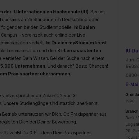
 der IU Internationalen Hochschule (IU)
. Bei uns
 Tourismus an 25 Standorten in Deutschland oder
er folgenden beiden Studienmodelle. Im
Dualen
ampus – vereinzelt auch online per Live-
rnmaterialien vertieft. Im
Dualen myStudium
lernst
IU Du
tale Lernmaterialien und den
KI‑Lernassistenten
te vertiefen Dein Wissen. Bei der Suche nach einem
Juri-
 15.000 Unternehmen
. Und danach? Beste Chancen!
99084
hrem Praxispartner übernommen
.
0800-
E-Mai
Gründu
ne vielversprechende Zukunft. 2 von 3
1998
 Unsere Studiengänge sind staatlich anerkannt.
Branch
etrieb unterstützen wir Dich. Ob Praxispartner aus
Bank /
egleiten Dich bei Deiner Bewerbung.
Logisti
PR, Pe
der IU zahlst Du 0 € – denn Dein Praxispartner
Touris