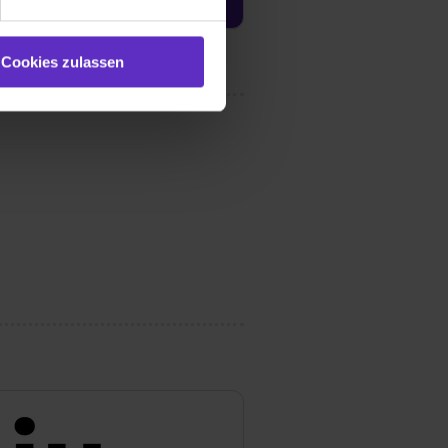
ookies zulassen“ stimmst du
e (ausgenommen „Notwendig“)
st du auch damit
Cookies zulassen
gezeigt und hierfür
ermittelt werden. Eine
Willst du nur bestimmte
hl erlauben“. Die
cial Media und Marketing“
1 lit. a) DS-GVO). Die USA
dir erteilte Einwilligung
unter dem Punkt
est du durch Klick auf