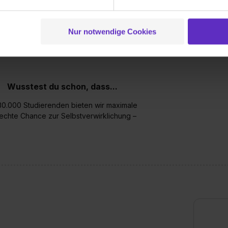
g der Dienste gesammelt haben. Durch Klick auf den Button „C
 der Datenverarbeitung für alle genannten Verwendungszweck
ei der separaten Aktivierung von „Social Media und Marketing“ bi
Nur notwendige Cookies
 Setzen der Cookies externe Inhalte (z.B. Videos oder Posts) an
ne Daten an Social Media Dienste, ggfs. mit Sitz in den USA, üb
uch später noch im Einzelfall bei dem jeweiligen Inhalt erteilen. 
 triff deine Auswahl über die Checkboxen und klick auf „Auswa
Wusstest du schon, dass...
 von Cookies der Kategorien „Präferenzen“, „Statistiken“ und „So
ung zur Übermittlung deiner Daten in die USA (Art. 49 Abs. 1 S. 
130.000 Studierenden bieten wir maximale
enes Datenschutzniveau (EuGH – Schrems II). Du kannst die von 
 echte Chance zur Selbstverwirklichung –
e Zukunft ganz oder teilweise über unsere Datenschutzerklärung 
widerrufen. Weitere Informationen zu den einzelnen Cookies find
formationen:
Datenschutzerklärung
,
Impressum
.