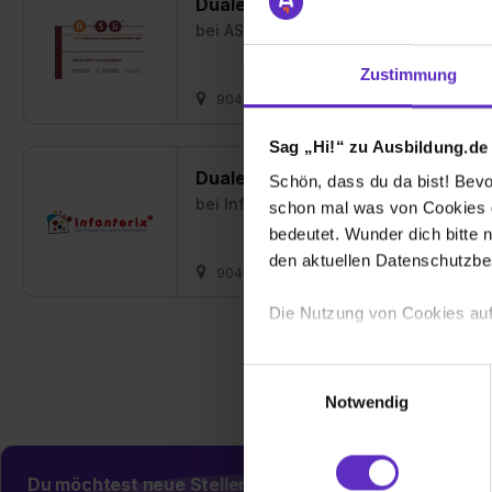
Duales Studium BWL - Spezialisi
bei
ASG Aktiva Steuerberatungsgesell
Zustimmung
90402 Nürnberg + 1 weitere
01.10.202
Sag „Hi!“ zu Ausbildung.de
Duales Studium Soziale Arbeit (B.A
Schön, dass du da bist! Bevor
bei
Infanterix - multilinguale Krippen 
schon mal was von Cookies ge
bedeutet. Wunder dich bitte n
den aktuellen Datenschutzb
90402 Nürnberg + 1 weitere
01.10.202
Die Nutzung von Cookies auf
Wir verwenden Cookies zur t
Einwilligungsauswahl
Webseite getroffenen Einstel
Notwendig
(„Statistiken“), um Informat
und Analysen weiterzugeben 
Partner führen diese Informa
Du möchtest neue Stellen automatisch zugeschickt