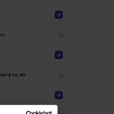
üro
mbH & Co. KG