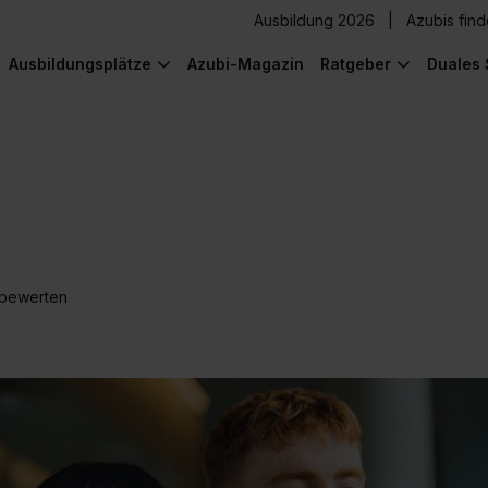
Ausbildung 2026
Azubis fin
Ausbildungsplätze
Azubi-Magazin
Ratgeber
Duales 
 bewerten
) was Cooles zu sehen!
) was Cooles zu sehen!