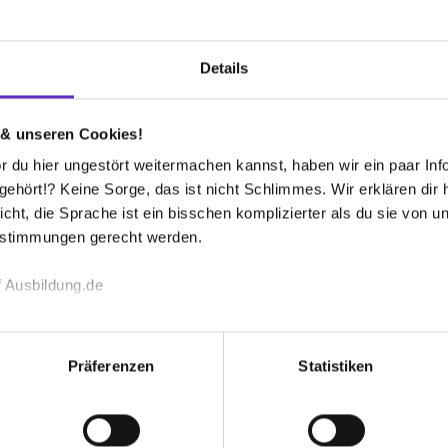
erung Steuerberatung (B.A.) - ASG Aktiva Steuerberatu
schaft mbH
Details
6
2 freie Plätze
 & unseren Cookies!
.) - Infanterix - multilinguale Krippen & Kindergärten
 du hier ungestört weitermachen kannst, haben wir ein paar Infos
& Kindergärten
hört!? Keine Sorge, das ist nicht Schlimmes. Wir erklären dir hi
icht, die Sprache ist ein bisschen komplizierter als du sie von 
estimmungen gerecht werden.
6
2 freie Plätze
 Ausbildung.de
Weitere Ergebnisse laden
echnischen Funktion unserer Webseite („Notwendig“), um von di
lungen zu speichern ( „Präferenzen“), die Zugriffe auf unsere We
Präferenzen
Statistiken
ionen zu deiner Verwendung unserer Website an unsere Partner f
und um Inhalte und Anzeigen zu personalisieren („Social Media 
tionen möglicherweise mit weiteren Daten zusammen, die du ihnen
 bekommen?