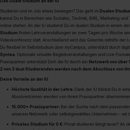
Das Duale Studium an der IU
Studieren und im Job etwas bewegen? Das geht im
Dualen Studium
kannst Du in Bereichen wie Soziales, Technik, BWL, Marketing und
online starten.
An der IU studierst Du im dualen Studium in einem d
Studium
finden
Lehrveranstaltungen an zwei Tagen pro Woche am C
Videokonferenz statt. Anschließend wird das Gelernte mithilfe der Le
Du flexibel im Selbststudium über myCampus, unterstützt durch digi
Syntea
. Optionale virtuelle Begleitveranstaltungen und Live‑Forma
Praxispartner unterstützt Dich die IU durch ein
Netzwerk von über
2 von 3 dual Studierenden werden nach dem Abschluss von i
Deine Vorteile an der IU
Höchste Qualität in der Lehre:
Dank der IU blickst Du in ei
Absolvent:innen werden von ihrem Praxispartner übernommen.
15.000+ Praxispartner:
Bei der Suche nach dem passenden B
unserem Netzwerk oder selbstgewähltes Unternehmen – wir b
Privates Studium für 0 €:
Privat studieren klingt teuer? An 