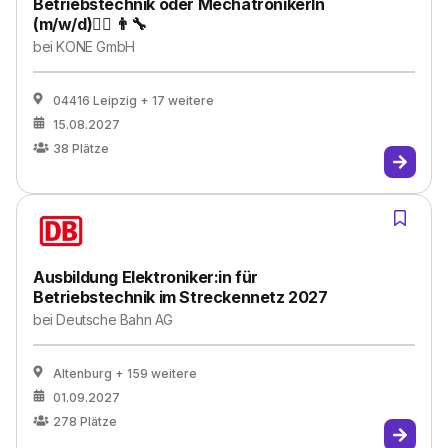
Betriebstechnik oder MechatronikerIn
(m/w/d)👷‍♀️ 👨‍🔧
bei
KONE GmbH
04416 Leipzig
+ 17 weitere
15.08.2027
38
Plätze
Ausbildung Elektroniker:in für
Betriebstechnik im Streckennetz 2027
bei
Deutsche Bahn AG
Altenburg
+ 159 weitere
01.09.2027
278
Plätze