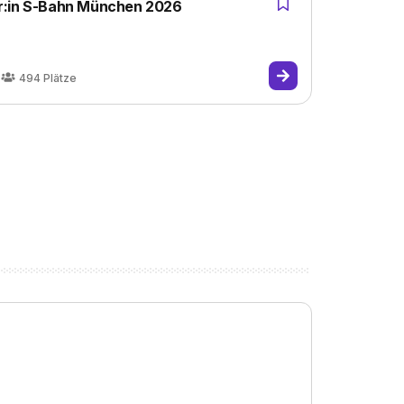
r:in S-Bahn München 2026
494
Plätze