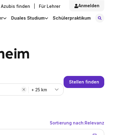
Anmelden
Azubis finden
|
Für Lehrer
Stellen finde
er
Duales Studium
Schülerpraktikum
hheim
Stellen finden
+ 25 km
Sortierung nach:
Relevanz