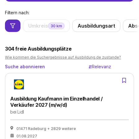
Filtern nach:
Umkreis
Ausbildungsart
Abs
30
km
304
freie Ausbildungsplätze
Wie kommen die Suchergebnisse auf Ausbildung.de zustande?
Suche abonnieren
Relevanz
Ausbildung Kaufmann im Einzelhandel /
Verkäufer 2027 (m/w/d)
bei
Lidl
01471 Radeburg
+ 2829 weitere
01.08.2027