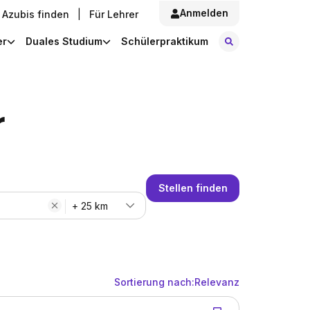
Anmelden
Azubis finden
|
Für Lehrer
Stellen finde
er
Duales Studium
Schülerpraktikum
r
Stellen finden
+ 25 km
Sortierung nach:
Relevanz