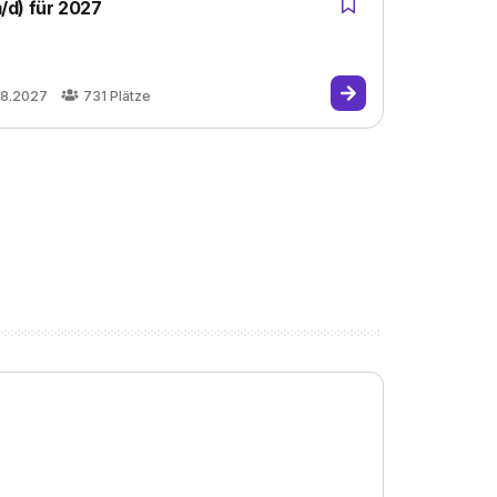
/d) für 2027
08.2027
731
Plätze