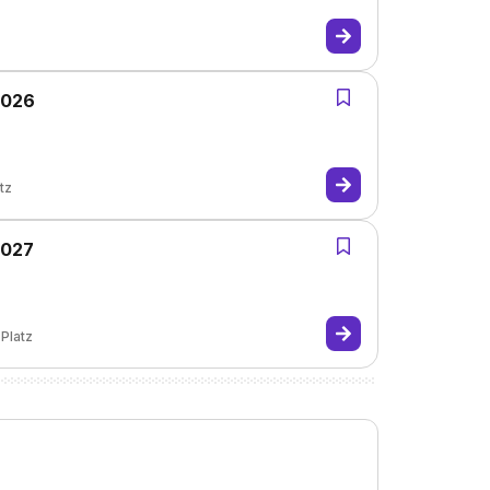
z
2026
tz
2027
Platz