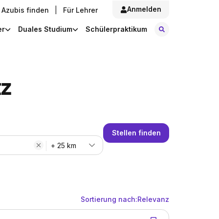
Anmelden
Azubis finden
|
Für Lehrer
Stellen finde
er
Duales Studium
Schülerpraktikum
tz
Stellen finden
+ 25 km
Sortierung nach:
Relevanz