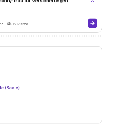
mann/-frau für Versicherungen
27
12
Plätze
le (Saale)