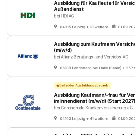
Ausbildung für Kaufleute für Vers
Außendienst
bei
HDI AG
04315 Leipzig
+ 18 weitere
01.09.20
Ausbildung zum Kaufmann Versich
(m/w/d)
bei
Allianz Beratungs- und Vertriebs-AG
06188 Landsberg bei Halle (Saale)
+ 257 
Beliebter Ausbildungsbetrieb
Ausbildung Kaufmann/-frau für Ve
im Innendienst (m/w/d) (Start 2027
bei
Continentale Krankenversicherung a.G.
04103 Leipzig
+ 41 weitere
01.09.20