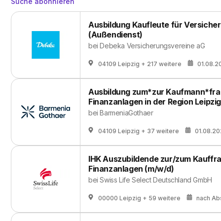
Suche abonnieren
Ausbildung Kaufleute für Versiche
(Außendienst)
bei
Debeka Versicherungsvereine aG
04109 Leipzig
+ 217 weitere
01.08.2
Ausbildung zum*zur Kaufmann*frau
Finanzanlagen in der Region Leipzi
bei
BarmeniaGothaer
04109 Leipzig
+ 37 weitere
01.08.2
IHK Auszubildende zur/zum Kauffr
Finanzanlagen (m/w/d)
bei
Swiss Life Select Deutschland GmbH
00000 Leipzig
+ 59 weitere
nach Ab