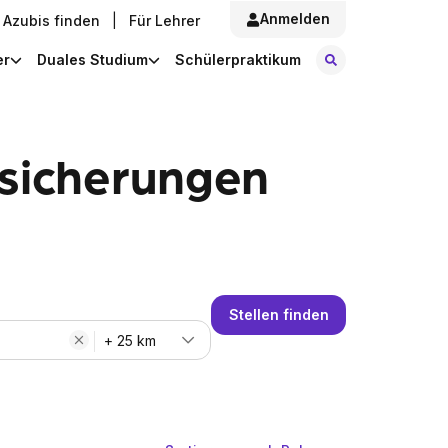
Anmelden
Azubis finden
|
Für Lehrer
Stellen finde
er
Duales Studium
Schülerpraktikum
rsicherungen
Stellen finden
+ 25 km