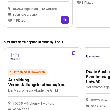
8
Plätze
85053 Ingolstadt
+ 10 weitere
nach Absprache
11
Plätze
Veranstaltungskaufmann/-frau
Duale Ausbil
Eventmanag
Ausbildung
(m/w/d)
Veranstaltungskaufmann/frau
bei
smartvilla
bei
Macromedia Akademie GmbH
81925 Münc
80335 München
+ 3 weitere
01.09.2026
01.09.2026