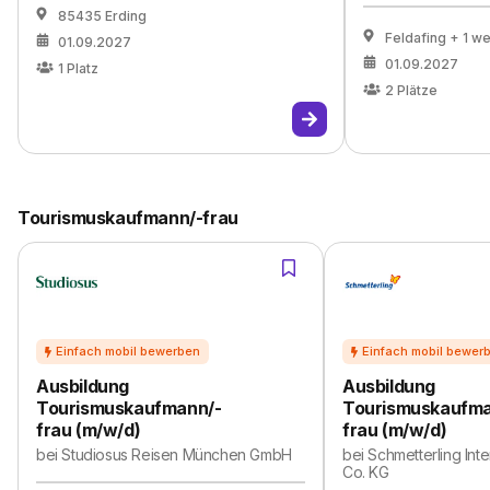
85435 Erding
Feldafing
+ 1 we
01.09.2027
01.09.2027
1
Platz
2
Plätze
Tourismuskaufmann/-frau
Ausbildung
Ausbildung
Tourismuskaufmann/-
Tourismuskaufma
frau (m/w/d)
frau (m/w/d)
bei
Studiosus Reisen München GmbH
bei
Schmetterling Int
Co. KG