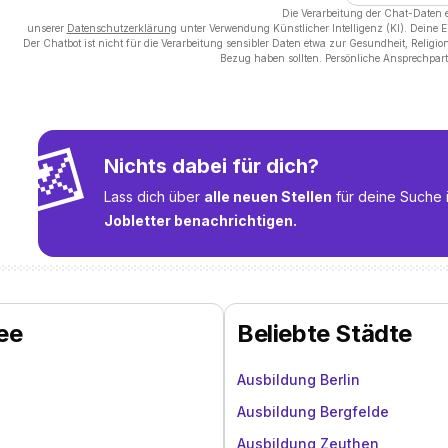
Die Verarbeitung der Chat-Daten 
unserer
Datenschutzerklärung
unter Verwendung Künstlicher Intelligenz (KI). Deine 
Der Chatbot ist nicht für die Verarbeitung sensibler Daten etwa zur Gesundheit, Religi
Bezug haben sollten. Persönliche Ansprechpart
💌
Nichts dabei für dich?
Lass dich über
alle neuen Stellen
für deine Suche 
Jobletter benachrichtigen.
ee
Beliebte Städte
Ausbildung Berlin
Ausbildung Bergfelde
Ausbildung Zeuthen