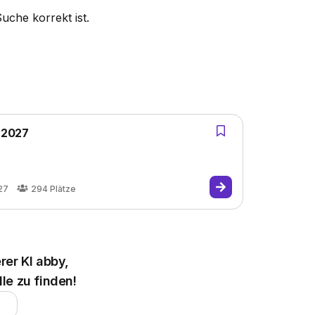
Suche korrekt ist.
- 2027
27
294
Plätze
rer KI abby,
le zu finden!