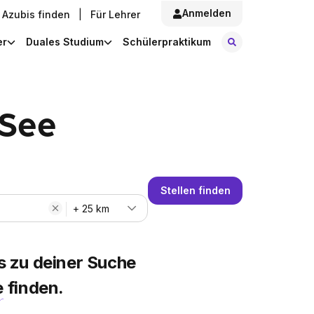
Anmelden
Azubis finden
|
Für Lehrer
Stellen finde
er
Duales Studium
Schülerpraktikum
 See
Stellen finden
+ 25 km
s zu deiner Suche
e
finden.