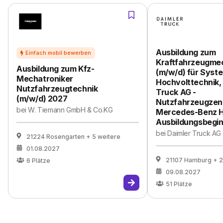
Ausbildung zum
Kraftfahrzeugme
Ausbildung zum Kfz-
(m/w/d) für Syst
Mechatroniker
Hochvolttechnik,
Nutzfahrzeugtechnik
Truck AG -
(m/w/d) 2027
Nutzfahrzeugzen
bei
W. Tiemann GmbH & Co.KG
Mercedes-Benz 
Ausbildungsbegin
bei
Daimler Truck AG
21224 Rosengarten
+ 5 weitere
01.08.2027
21107 Hamburg
+ 2
6
Plätze
09.08.2027
51
Plätze