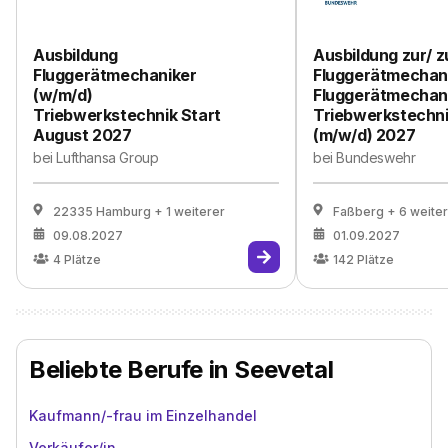
Ausbildung
Ausbildung zur/ 
Fluggerätmechaniker
Fluggerätmechani
(w/m/d)
Fluggerätmechani
Triebwerkstechnik Start
Triebwerkstechn
August 2027
(m/w/d) 2027
bei
Lufthansa Group
bei
Bundeswehr
22335 Hamburg
+ 1 weiterer
Faßberg
+ 6 weite
09.08.2027
01.09.2027
4
Plätze
142
Plätze
Beliebte Berufe in Seevetal
Kaufmann/-frau im Einzelhandel
Verkäufer/in