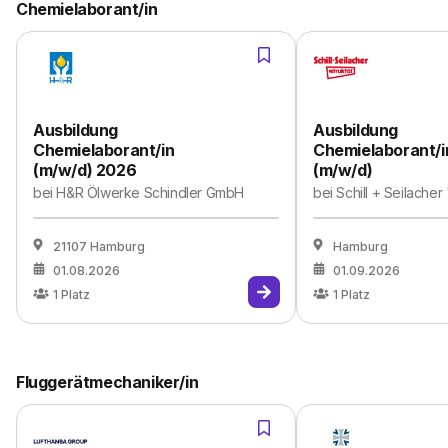
Chemielaborant/in
Ausbildung
Ausbildung
Chemielaborant/in
Chemielaborant/i
(m/w/d) 2026
(m/w/d)
bei
H&R Ölwerke Schindler GmbH
bei
Schill + Seilache
21107 Hamburg
Hamburg
01.08.2026
01.09.2026
1
Platz
1
Platz
Fluggerätmechaniker/in