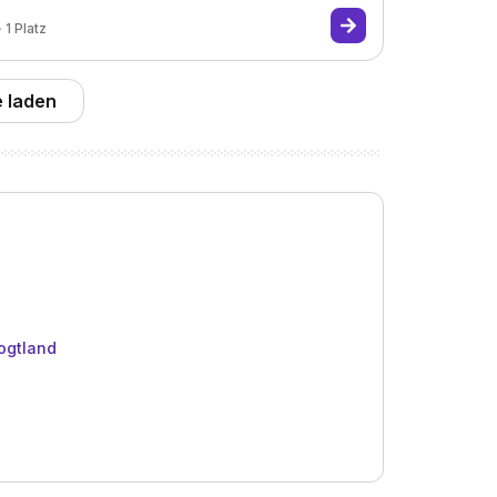
1
Platz
 laden
ogtland