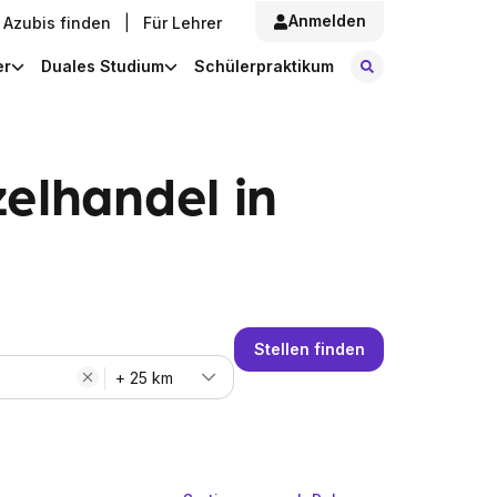
Anmelden
Azubis finden
|
Für Lehrer
Stellen finde
er
Duales Studium
Schülerpraktikum
elhandel in
Stellen finden
+ 25 km