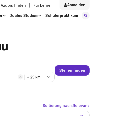
Anmelden
Azubis finden
|
Für Lehrer
Stellen finde
er
Duales Studium
Schülerpraktikum
au
Stellen finden
+ 25 km
Sortierung nach:
Relevanz