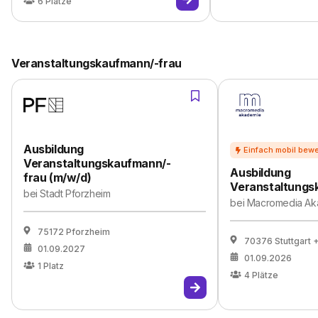
6
Plätze
Veranstaltungskaufmann/-frau
Ausbildung
Veranstaltungskaufmann/-
Ausbildung
frau (m/w/d)
Veranstaltungs
bei
Stadt Pforzheim
bei
Macromedia A
75172 Pforzheim
70376 Stuttgart
+
01.09.2027
01.09.2026
1
Platz
4
Plätze