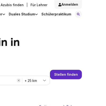
Anmelden
Azubis finden
|
Für Lehrer
Stellen finde
er
Duales Studium
Schülerpraktikum
n in
Stellen finden
+ 25 km