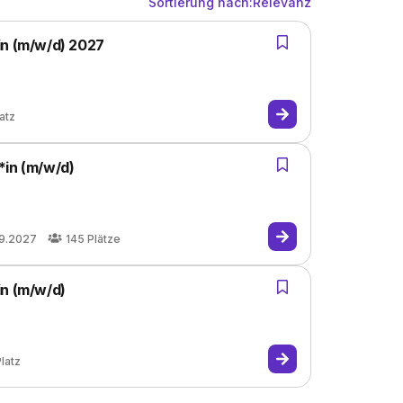
Sortierung nach:
Relevanz
in (m/w/d) 2027
atz
*in (m/w/d)
09.2027
145
Plätze
in (m/w/d)
latz