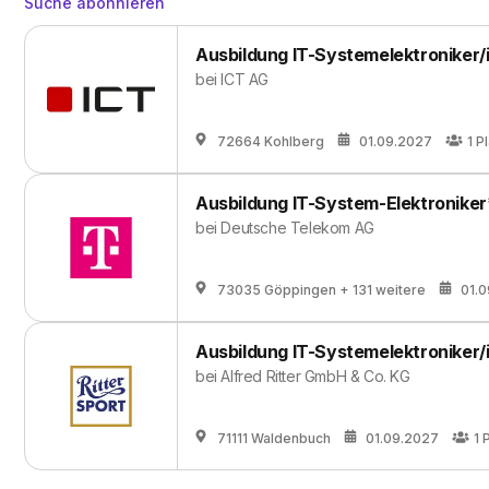
Suche abonnieren
Ausbildung IT-Systemelektroniker/
bei
ICT AG
72664 Kohlberg
01.09.2027
1
Pl
Ausbildung IT-System-Elektroniker
bei
Deutsche Telekom AG
73035 Göppingen
+ 131 weitere
01.
Ausbildung IT-Systemelektroniker/
bei
Alfred Ritter GmbH & Co. KG
71111 Waldenbuch
01.09.2027
1
P